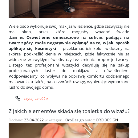
Wiele osób wykonuje swój makijaż w łazience, gdzie zazwyczaj nie
ma okna, przez które mogłoby wpadać światło
dzienne.
Oświetlenie umieszczone na suficie, padając na
twarz z góry, może negatywnie wpłynąć na to, w jaki sposób
aplikuje się kosmetyki
– przekłamać ich kolor widoczny na
skórze, podkreślić cienie w miejscach, gdzie faktycznie nie są
widoczne w zwykłym świetle, czy też zmienić proporcje twarzy.
Dlatego też profesjonalni wizażyści decydują się na zakup
profesjonalnych
luster do makijażu z oświetleniem
.
Podpowiadamy, co wpływa na poprawę komfortu codziennego
malowania, a także, na co zwrócić uwagę, wybierając wymarzone
lustro do swojego domu.
czytaj całość »
Z jakich elementów składa się toaletka do wizażu?
Dodano:
23-04-2022
w kategorii:
OroDesign
autor:
ORO DESIGN