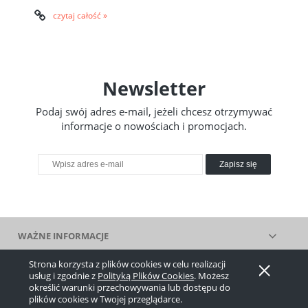
czytaj całość »
Newsletter
Podaj swój adres e-mail, jeżeli chcesz otrzymywać
informacje o nowościach i promocjach.
Zapisz się
WAŻNE INFORMACJE
Strona korzysta z plików cookies w celu realizacji
Pokaż pełną wersję strony
usług i zgodnie z
Polityką Plików Cookies
. Możesz
określić warunki przechowywania lub dostępu do
, powered by
.
Sklep internetowy Shoplo.pl
Shoper
plików cookies w Twojej przeglądarce.