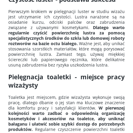
Pierwszym krokiem w pielęgnacji luster w studiu wizażu
jest utrzymanie ich czystości. Lustra narażone są na
osiadanie kurzu, odciski palców oraz zabrudzenia
związane z używanymi kosmetykami.
Dlatego warto
regularnie czyścić powierzchnię lustra za pomocą
specjalistycznych środków do szkła lub domowej roboty
roztworów na bazie octu białego.
Ważne jest, aby unikać
stosowania szorstkich materiałów, które mogą porysować
powierzchnię lustra. Zamiast tego, używaj miękkiej
ściereczki lub papierowego ręcznika, które delikatnie
usuną zabrudzenia bez ryzyka uszkodzenia lustra.
Pielęgnacja toaletki - miejsce pracy
wizażysty
Toaletka
jest miejscem, gdzie wizażysta wykonuje swoją
pracę, dlatego dbanie o jej stan ma kluczowe znaczenie
dla komfortu pracy i satysfakcji klientów.
W pierwszej
kolejności warto zadbać o odpowiednią organizację
kosmetyków i akcesoriów na toaletce, aby uniknąć
bałaganu i ułatwić sobie szybki dostęp do potrzebnych
produktów.
Regularne czyszczenie powierzchni toaletki